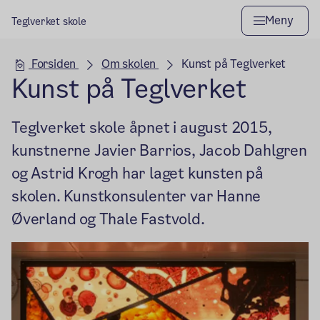
Meny
Teglverket skole
Hovedseksjon
Forsiden
Om skolen
Kunst på Teglverket
Kunst på Teglverket
Teglverket skole åpnet i august 2015,
kunstnerne Javier Barrios, Jacob Dahlgren
og Astrid Krogh har laget kunsten på
skolen. Kunstkonsulenter var Hanne
Øverland og Thale Fastvold.