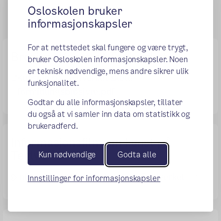
Osloskolen bruker
informasjonskapsler
For at nettstedet skal fungere og være trygt,
Brosjyre Kunst på Teglverket
bruker Osloskolen informasjonskapsler. Noen
er teknisk nødvendige, mens andre sikrer ulik
Kunsten på Teglverket skole
funksjonalitet.
formidlingsbrosjyre.pdf
Godtar du alle informasjonskapsler, tillater
du også at vi samler inn data om statistikk og
brukeradferd.
Informasjonsfilm om kunst på
Teglverket
Kun nødvendige
Godta alle
(ekste
Informasjonsfilm om kunst på Teglverket
Innstillinger for informasjonskapsler