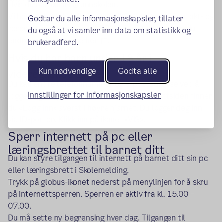
Hvis du har barn i grunnskolen:
Vi henter kontaktinformasjon til foresatte fra Kontakt- og
Godtar du alle informasjonskapsler, tillater
reservasjonsregisteret (KRR).
Hvis det er feil, kan du
du også at vi samler inn data om statistikk og
(ekstern lenke)
endre opplysningene her
.
brukeradferd.
Hvis du har barn under 18 år i
Kun nødvendige
Godta alle
videregående skole:
Du kan endre telefonnummer og e-postadresse ved å
Innstillinger for informasjonskapsler
logge deg inn på via skolens nettside. På nettsiden finner
du «Logg inn» øverst i høyre hjørnet. Du logger deg inn
via ID-porten. Klikk inn på ikonet «VIS».
Sperr internett på pc eller
læringsbrettet til barnet ditt
Du kan styre tilgangen til internett på barnet ditt sin pc
eller læringsbrett i Skolemelding.
Trykk på globus-ikonet nederst på menylinjen for å skru
på internettsperren. Sperren er aktiv fra kl. 15.00 –
07.00.
Du må sette ny begrensing hver dag. Tilgangen til