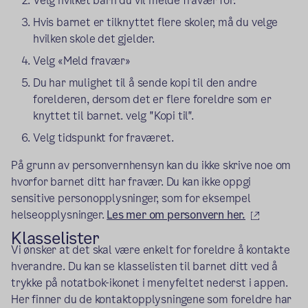
Velg hvilket barn du vil melde fravær for.
Hvis barnet er tilknyttet flere skoler, må du velge
hvilken skole det gjelder.
Velg «Meld fravær»
Du har mulighet til å sende kopi til den andre
forelderen, dersom det er flere foreldre som er
knyttet til barnet. velg "Kopi til".
Velg tidspunkt for fraværet.
På grunn av personvernhensyn kan du ikke skrive noe om
hvorfor barnet ditt har fravær. Du kan ikke oppgi
sensitive personopplysninger, som for eksempel
(ekstern 
helseopplysninger.
Les mer om personvern her.
Klasselister
Vi ønsker at det skal være enkelt for foreldre å kontakte
hverandre. Du kan se klasselisten til barnet ditt ved å
trykke på notatbok-ikonet i menyfeltet nederst i appen.
Her finner du de kontaktopplysningene som foreldre har