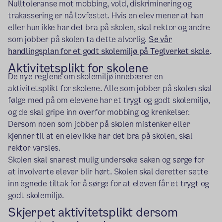
Nulltoleranse mot mobbing, vold, diskriminering og
trakassering er nå lovfestet. Hvis en elev mener at han
eller hun ikke har det bra på skolen, skal rektor og andre
som jobber på skolen ta dette alvorlig.
Se vår
handlingsplan for et godt skolemiljø på Teglverket skole
.
Aktivitetsplikt for skolene
De nye reglene om skolemiljø innebærer en
aktivitetsplikt for skolene. Alle som jobber på skolen skal
følge med på om elevene har et trygt og godt skolemiljø,
og de skal gripe inn overfor mobbing og krenkelser.
Dersom noen som jobber på skolen mistenker eller
kjenner til at en elev ikke har det bra på skolen, skal
rektor varsles.
Skolen skal snarest mulig undersøke saken og sørge for
at involverte elever blir hørt. Skolen skal deretter sette
inn egnede tiltak for å sørge for at eleven får et trygt og
godt skolemiljø.
Skjerpet aktivitetsplikt dersom