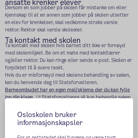
ansatte krenker elever
Dersom en som jobber på skolen får mistanke om eller
kjennskap til at en annen som jobber på skolen utsetter
en elev for krenkelser, skal vedkomne straks varsle
rektor. Rektor skal varsle skoleeier.
Ta kontakt med skolen
Ta kontakt med skolen hvis barnet ditt ikke er fornøyd
med skolemiljøet. Be om et møte med kontaktlærer
og/eller rektor. Du kan ringe eller sende e-post. Skolen er
forpliktet til å svare raskt.
Hvis du er misfornøyd med skolens behandling av saken,
kan du henvende deg til Statsforvalteren.
Barneombudet har en egen mal/skjema der du kan fylle
(ekstern lenke)
inn din klage.
Statsforvalteren vil kun behandle saken
dersom dere i forkant har tatt opp saken med rektor, og
det har gått minst én uke fra saken ble tatt opp med
Osloskolen bruker
skolen.
informasjonskapsler
Dersom Statsforvalteren kommer til at skolen ikke har
gjort det de skal, kan Statsforvalteren i et enkeltvedtak
For at nettstedet skal fungere og være trygt,