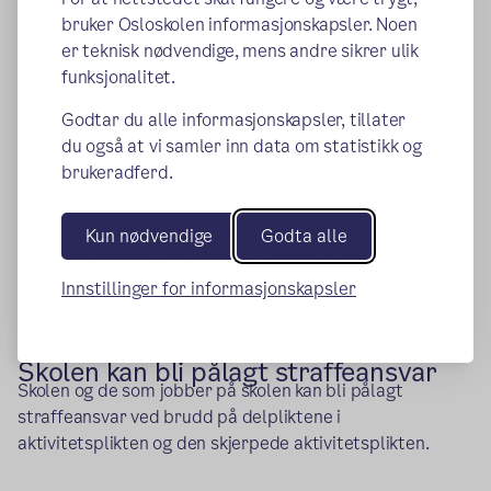
bestemme hva skolen skal gjøre for å sørge for at eleven
bruker Osloskolen informasjonskapsler. Noen
får et trygt og godt skolemiljø.
er teknisk nødvendige, mens andre sikrer ulik
(ek
Du kan også ta kontakt med Oslos eget mobbeombud
,
funksjonalitet.
som er en uavhengig person, som barn og foreldre kan
kontakte og få bistand og rådgivning fra.
Godtar du alle informasjonskapsler, tillater
du også at vi samler inn data om statistikk og
Regler og sanksjoner i
brukeradferd.
ordensreglementet
Oslo kommune har et eget
reglement for orden og
(ekstern lenke)
oppførsel i Osloskolen.
I tillegg har skolen et lokalt
Kun nødvendige
Godta alle
ordensreglement. Reglementet inneholder regler om
orden og oppførsel og hvilke sanksjoner som kan
Innstillinger for informasjonskapsler
benyttes mot elever som bryter reglementet – samt
hvordan slike saker skal behandles.
Skolen kan bli pålagt straffeansvar
Skolen og de som jobber på skolen kan bli pålagt
straffeansvar ved brudd på delpliktene i
aktivitetsplikten og den skjerpede aktivitetsplikten.