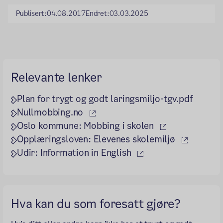
Publisert:
04.08.2017
Endret:
03.03.2025
Relevante lenker
Plan for trygt og godt laringsmiljo-tgv.pdf
(ekstern lenke)
Nullmobbing.no
(ekstern lenke
Oslo kommune: Mobbing i skolen
(ekstern
Opplæringsloven: Elevenes skolemiljø
(ekstern lenke)
Udir: Information in English
Hva kan du som foresatt gjøre?