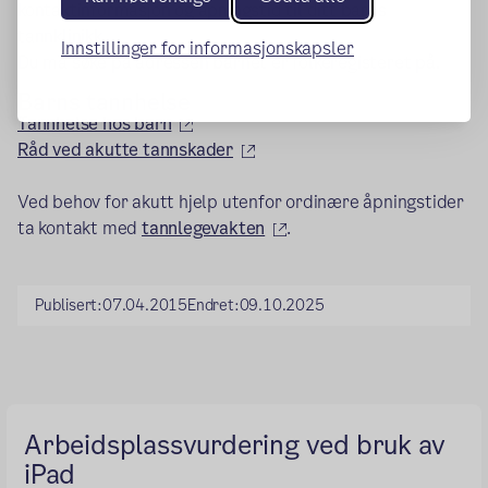
kontaktinformasjon og åpningstid til ditt barns
tannklinikk.
Innstillinger for informasjonskapsler
Du må søke på adressen barnet er folkeregisteret på.
Barns tannhelse
(ekstern lenke)
Tannhelse hos barn
(ekstern lenke)
Råd ved akutte tannskader
Ved behov for akutt hjelp utenfor ordinære åpningstider
(ekstern lenke)
ta kontakt med
tannlegevakten
.
Publisert:
07.04.2015
Endret:
09.10.2025
Arbeidsplassvurdering ved bruk av
iPad