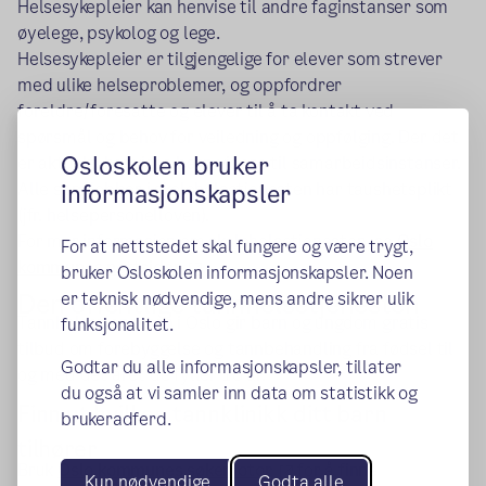
Helsesykepleier kan henvise til andre faginstanser som
øyelege, psykolog og lege.
Helsesykepleier er tilgjengelige for elever som strever
med ulike helseproblemer, og oppfordrer
foreldre/foresatte og elever til å ta kontakt ved
spørsmål og behov for veiledning og oppfølging. Der det
Osloskolen bruker
er aktuelt, henvises barn videre til samarbeidsinstanser.
Alle som jobber i skolehelsetjenesten har taushetsplikt
informasjonskapsler
(jfr. helsepersonelloven).
For mer informasjon om skolehelsetjenesten,
se Oslo
For at nettstedet skal fungere og være trygt,
(ekstern lenke)
kommunes nettsider
bruker Osloskolen informasjonskapsler. Noen
Den offentlige tannhelsetjenesten
er teknisk nødvendige, mens andre sikrer ulik
Tannhelsetjenesten i Oslo gir barn og ungdom gratis
funksjonalitet.
tilbud om forebyggelse og tannbehandling fra fødsel til
Godtar du alle informasjonskapsler, tillater
og med det året de fyller 18 år.
du også at vi samler inn data om statistikk og
Finn ut hvilken tannklinikk ditt barn
brukeradferd.
tilhører
(ekstern lenke)
Bruk
Oslo kommunes søkemotor
for å finne
Kun nødvendige
Godta alle