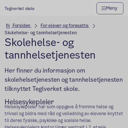
Meny
Teglverket skole
Hovedseksjon
Forsiden
For elever og foresatte
Skolehelse- og tannhelsetjenesten
Skolehelse- og
tannhelsetjenesten
Her finner du informasjon om
skolehelsetjenesten og tannhelsetjenesten
tilknyttet Teglverket skole.
Helsesykepleier
Helsesykepleier har som oppgave å fremme helse og
trivsel og bidra med råd og veiledning av elevene knyttet
til deres fysiske, psykiske og sosiale helse.
Helsesykepleiers kontor ligger sentralt i 2. etasje.