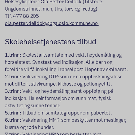
Helsesykepleier Ola Petter Deildok (Tilstede:
Ungdomstrinnet, man, tirs, tors og fredag)
Tlf. 477 88 205
ola.petter.deildok@bga.oslo.kommune.no
Skolehelsetjenestens tilbud
1.trinn:
Skolestartsamtale med vekt, høydemåling og
hørselstest. Synstest ved indikasjon. Alle barn og
foreldre vil få innkalling i ranselpost i løpet av skoleåret.
2.trinn:
Vaksinering DTP-som er en oppfriskningsdose
mot difteri, stivkrampe, kikhoste og poliomyelitt.
3.trinn:
Vekt- og høydemåling samt oppfølging på
indikasjon. Helseinformasjon om sunn mat, fysisk
aktivitet og sunne tenner.
5.trinn:
Tilbud om samtalegrupper om pubertet.
6.trinn:
Vaksinering MMR-som beskytter mot meslinger,
kusma og røde hunder.
7.trinn:
Vaksinering HPV-som beskytter mot