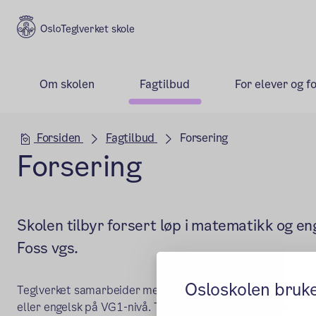
Teglverket skole
Om skolen
Fagtilbud
For elever og f
Hovedseksjon
Forsiden
Fagtilbud
Forsering
Forsering
Skolen tilbyr forsert løp i matematikk og e
Foss vgs.
Osloskolen bruk
(
Teglverket samarbeider med
Foss videregående skole
o
eller engelsk på VG1-nivå. Tilbudet gjelder for elever på 