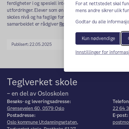
ferdigheter i og spesiell interesse for matematikk eller e
For at nettstedet skal fu
utfordringer. Elever som ønsker å delta må kunne nyttigg
mens andre sikrer ulik fun
skoles nivå og ha faglige forutsetninger for å følge et fors
Godtar du alle informasjo
samarbeidet er rådgiver
Reidun Marie Larsen
.
Kun nødvendige
Publisert:
22.05.2025
Innstillinger for informa
Teglverket skole
– en del av Osloskolen
Besøks- og leveringsadresse:
Telefon
Grenseveien 60, 0579 Oslo
22 64 
Postadresse:
E-post:
Oslo kommune Utdanningsetaten,
postmot