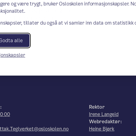
ngelsk, og som ønsker ekstra
ngere og være trygt, bruker Osloskolen informasjonskapsler. N
jøre seg opplæring på videregående
ksjonalitet.
ert løp. Kontaktperson for
nskapsler, tillater du også at vi samler inn data om statistikk
Godta alle
sjonskapsler
:
Rektor
30 00
Irene Langeid
Webredaktør:
tak.Teglverket@osloskolen.no
Heine Bjørk