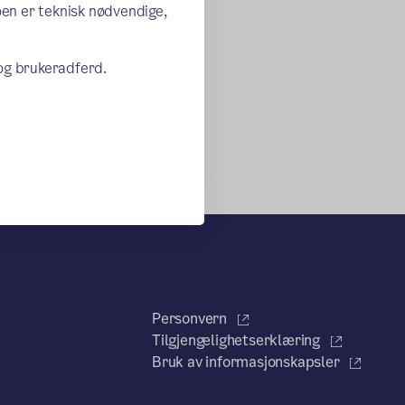
oen er teknisk nødvendige,
 og brukeradferd.
Personvern
Tilgjengelighetserklæring
Bruk av informasjonskapsler